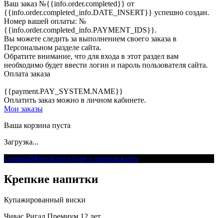
Ваш заказ
№{{info.order.completed}}
от
{{info.order.completed_info.DATE_INSERT}} успешно создан.
Номер вашей оплаты:
№
{{info.order.completed_info.PAYMENT_IDS}}
.
Вы можете следить за выполнением своего заказа в
Персональном разделе сайта.
Обратите внимание, что для входа в этот раздел вам
необходимо будет ввести логин и пароль пользователя сайта.
Оплата заказа
{{payment.PAY_SYSTEM.NAME}}
Оплатить заказ можно в личном кабинете.
Мои заказы
Ваша корзина пуста
Загрузка...
Главная
Меню
Карта бара и винная карта
Крепкие напитки
Крепкие напитки
Купажированный виски
Чивас Ригал Премиум 12 лет