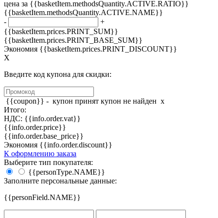
цена за {{basketItem.methodsQuantity.ACTIVE.RATIO}}
{{basketItem.methodsQuantity.ACTIVE.NAME}}
-
+
{{basketItem.prices.PRINT_SUM}}
{{basketItem.prices.PRINT_BASE_SUM}}
Экономия {{basketItem.prices.PRINT_DISCOUNT}}
X
Введите код купона для скидки:
{{coupon}} -
купон принят
купон не найден
x
Итого:
НДС: {{info.order.vat}}
{{info.order.price}}
{{info.order.base_price}}
Экономия {{info.order.discount}}
К оформлению заказа
Выберите тип покупателя:
{{personType.NAME}}
Заполните персональные данные:
{{personField.NAME}}