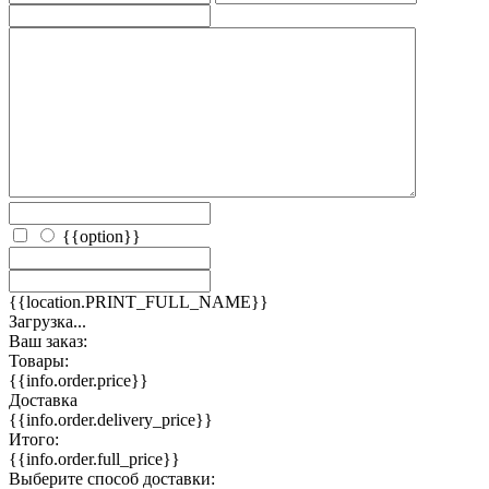
{{option}}
{{location.PRINT_FULL_NAME}}
Загрузка...
Ваш заказ:
Товары:
{{info.order.price}}
Доставка
{{info.order.delivery_price}}
Итого:
{{info.order.full_price}}
Выберите способ доставки: