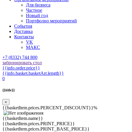
Для бизнеса
Частное
Новый год
Портфолио мероприятий
События
Доставка
Контакты
VK
МАКС
+7 (8332) 744 800
забронировать стол
{{info.order.price}}
{{info.basket.basketArr.length}}
0
{{title}}
×
{{basketItem.prices.PERCENT_DISCOUNT}}%
{{basketItem.name}}
{{basketItem.prices.PRINT_PRICE}}
{{basketItem.prices.PRINT_BASE_PRICE}}