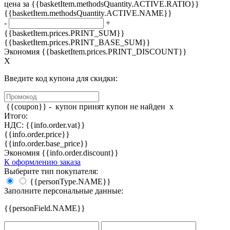
цена за {{basketItem.methodsQuantity.ACTIVE.RATIO}}
{{basketItem.methodsQuantity.ACTIVE.NAME}}
-
+
{{basketItem.prices.PRINT_SUM}}
{{basketItem.prices.PRINT_BASE_SUM}}
Экономия {{basketItem.prices.PRINT_DISCOUNT}}
X
Введите код купона для скидки:
{{coupon}} -
купон принят
купон не найден
x
Итого:
НДС: {{info.order.vat}}
{{info.order.price}}
{{info.order.base_price}}
Экономия {{info.order.discount}}
К оформлению заказа
Выберите тип покупателя:
{{personType.NAME}}
Заполните персональные данные:
{{personField.NAME}}