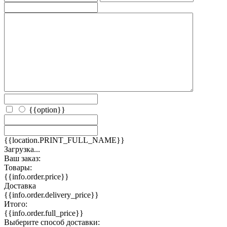
{{option}}
{{location.PRINT_FULL_NAME}}
Загрузка...
Ваш заказ:
Товары:
{{info.order.price}}
Доставка
{{info.order.delivery_price}}
Итого:
{{info.order.full_price}}
Выберите способ доставки: