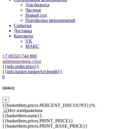
Для бизнеса
Частное
Новый год
Портфолио мероприятий
События
Доставка
Контакты
VK
МАКС
+7 (8332) 744 800
забронировать стол
{{info.order.price}}
{{info.basket.basketArr.length}}
0
{{title}}
×
{{basketItem.prices.PERCENT_DISCOUNT}}%
{{basketItem.name}}
{{basketItem.prices.PRINT_PRICE}}
{{basketItem.prices.PRINT_BASE_PRICE}}