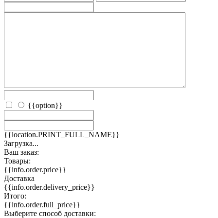
{{option}}
{{location.PRINT_FULL_NAME}}
Загрузка...
Ваш заказ:
Товары:
{{info.order.price}}
Доставка
{{info.order.delivery_price}}
Итого:
{{info.order.full_price}}
Выберите способ доставки: