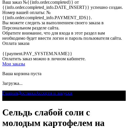
Ваш заказ
№{{info.order.completed}}
от
{{info.order.completed_info.DATE_INSERT}} успешно создан.
Номер вашей оплаты:
№
{{info.order.completed_info.PAYMENT_IDS}}
.
Вы можете следить за выполнением своего заказа в
Персональном разделе сайта.
Обратите внимание, что для входа в этот раздел вам
необходимо будет ввести логин и пароль пользователя сайта.
Оплата заказа
{{payment.PAY_SYSTEM.NAME}}
Оплатить заказ можно в личном кабинете.
Мои заказы
Ваша корзина пуста
Загрузка...
Главная
Доставка
Ассорти и закуски
Сельдь слабой соли с
молодым картофелем на "земле" из бородинского хлеба
Сельдь слабой соли с
молодым картофелем на