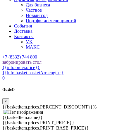
Для бизнеса
Частное
Новый год
Портфолио мероприятий
События
Доставка
Контакты
VK
МАКС
+7 (8332) 744 800
забронировать стол
{{info.order.price}}
{{info.basket.basketArr.length}}
0
{{title}}
×
{{basketItem.prices.PERCENT_DISCOUNT}}%
{{basketItem.name}}
{{basketItem.prices.PRINT_PRICE}}
{{basketItem.prices.PRINT_BASE_PRICE}}