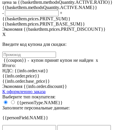
цена за {{basketItem.methodsQuantity.ACTIVE.RATIO}}
{{basketItem.methodsQuantity.ACTIVE.NAME}}
-
+
{{basketItem.prices.PRINT_SUM}}
{{basketItem.prices.PRINT_BASE_SUM}}
Экономия {{basketItem.prices.PRINT_DISCOUNT}}
X
Введите код купона для скидки:
{{coupon}} -
купон принят
купон не найден
x
Итого:
НДС: {{info.order.vat}}
{{info.order.price}}
{{info.order.base_price}}
Экономия {{info.order.discount}}
К оформлению заказа
Выберите тип покупателя:
{{personType.NAME}}
Заполните персональные данные:
{{personField.NAME}}